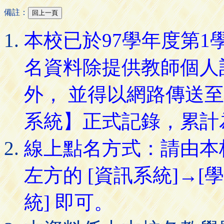
備註：
本校已於97學年度第
名資料除提供教師個人
外， 並得以網路傳送
系統】正式記錄，累計
線上點名方式：請由本
左方的 [資訊系統]→[
統] 即可。