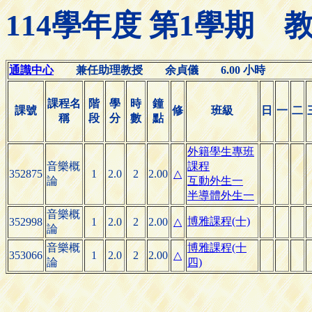
114學年度 第1學期
通識中心
兼任助理教授 余貞儀 6.00 小時
課程名
階
學
時
鐘
課號
修
班級
日
一
二
稱
段
分
數
點
外籍學生專班
音樂概
課程
352875
1
2.0
2
2.00
△
論
互動外生一
半導體外生一
音樂概
博雅課程(十)
352998
1
2.0
2
2.00
△
論
音樂概
博雅課程(十
353066
1
2.0
2
2.00
△
論
四)