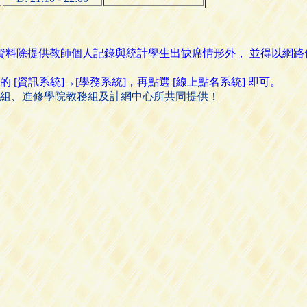
名資料除提供教師個人記錄與統計學生出缺席情形外， 並得以網
資訊系統]→[學務系統]，再點選 [線上點名系統] 即可。
組、進修學院教務組及計網中心所共同提供！