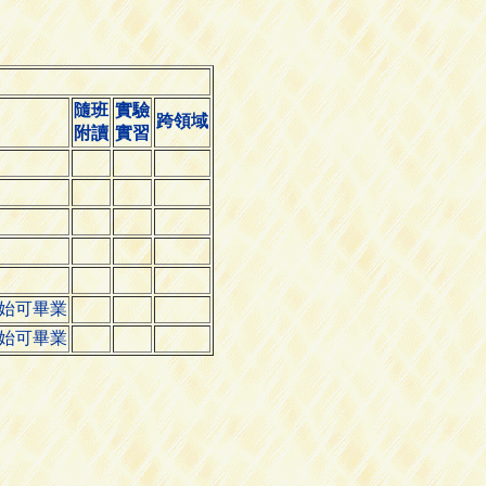
隨班
實驗
跨領域
附讀
實習
始可畢業
始可畢業