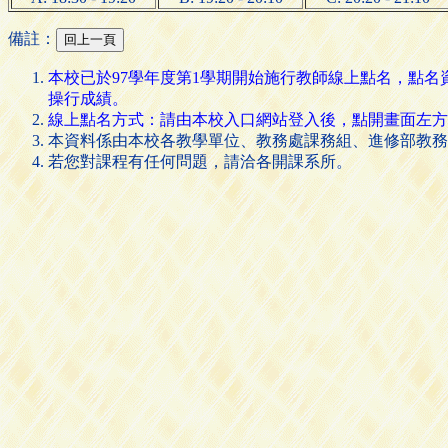
備註：
本校已於97學年度第1學期開始施行教師線上點名，點
操行成績。
線上點名方式：請由本校入口網站登入後，點開畫面左方的 [
本資料係由本校各教學單位、教務處課務組、進修部教務
若您對課程有任何問題，請洽各開課系所。