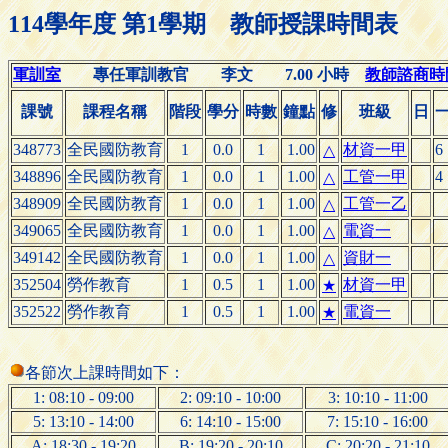
114學年度 第1學期 教師授課時間表
軍訓室
專任軍訓教官 李文 7.00 小時
教師諮商時間(O
課號
課程名稱
階段
學分
時數
鐘點
修
班級
日
348773
全民國防教育
1
0.0
1
1.00
材資一甲
6
△
348896
全民國防教育
1
0.0
1
1.00
工管一甲
4
△
348909
全民國防教育
1
0.0
1
1.00
工管一乙
△
349065
全民國防教育
1
0.0
1
1.00
電資一
△
349142
全民國防教育
1
0.0
1
1.00
資財一
△
352504
勞作教育
1
0.5
1
1.00
材資一甲
★
352522
勞作教育
1
0.5
1
1.00
電資一
★
各節次上課時間如下：
1: 08:10 - 09:00
2: 09:10 - 10:00
3: 10:10 - 11:00
5: 13:10 - 14:00
6: 14:10 - 15:00
7: 15:10 - 16:00
A: 18:30 - 19:20
B: 19:20 - 20:10
C: 20:20 - 21:10