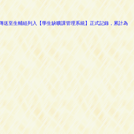
路傳送至生輔組列入【學生缺曠課管理系統】正式記錄，累計為