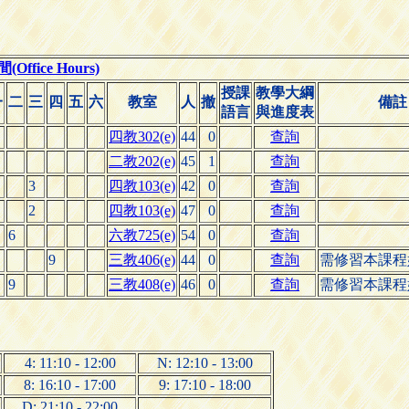
ffice Hours)
授課
教學大綱
一
二
三
四
五
六
教室
人
撤
備註
語言
與進度表
四教302(e)
44
0
查詢
二教202(e)
45
1
查詢
3
四教103(e)
42
0
查詢
2
四教103(e)
47
0
查詢
6
六教725(e)
54
0
查詢
9
三教406(e)
44
0
查詢
需修習本課程
9
三教408(e)
46
0
查詢
需修習本課程
4: 11:10 - 12:00
N: 12:10 - 13:00
8: 16:10 - 17:00
9: 17:10 - 18:00
D: 21:10 - 22:00