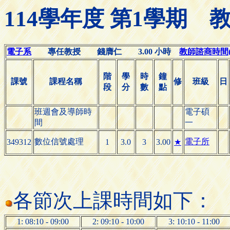
114學年度 第1學期
電子系
專任教授 錢膺仁 3.00 小時
教師諮商時間(Off
階
學
時
鐘
課號
課程名稱
修
班級
日
段
分
數
點
班週會及導師時
電子碩
間
一
數位信號處理
電子所
349312
1
3.0
3
3.00
★
各節次上課時間如下：
1: 08:10 - 09:00
2: 09:10 - 10:00
3: 10:10 - 11:00