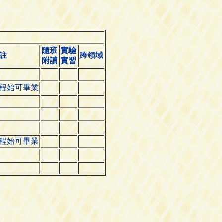
隨班
實驗
註
跨領域
附讀
實習
程始可畢業
程始可畢業