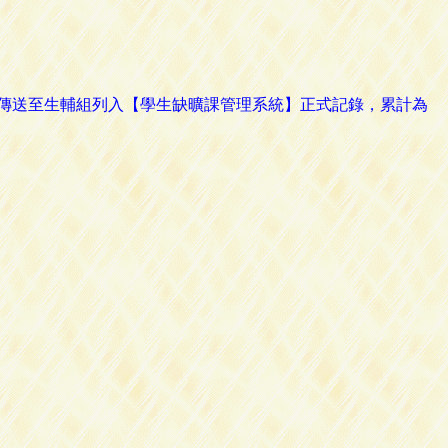
路傳送至生輔組列入【學生缺曠課管理系統】正式記錄，累計為