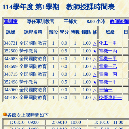
114學年度 第1學期 教師授課時間表
軍訓室
專任軍訓教官 王郁文 8.00 小時
教師諮商時間
課號
課程名稱
階段
學分
時數
鐘點
修
班級
日
348731
全民國防教育
1
0.0
1
1.00
化工一甲
△
352500
勞作教育
1
0.5
1
1.00
電機一丙
★
348683
全民國防教育
1
0.0
1
1.00
電機一甲
△
348699
全民國防教育
1
0.0
1
1.00
電機一乙
△
348715
全民國防教育
1
0.0
1
1.00
電機一丙
△
352498
勞作教育
1
0.5
1
1.00
電機一甲
★
348960
全民國防教育
1
0.0
1
1.00
車輛一
△
349183
全民國防教育
1
0.0
1
1.00
技優專班一
△
各節次上課時間如下：
1: 08:10 - 09:00
2: 09:10 - 10:00
3: 10:10 - 11:00