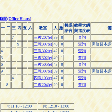
(Office Hours)
授課
教學大綱
一
二
三
四
五
六
教室
人
撤
備
語言
與進度表
7
三教207(e)
39
0
查詢
9
三教307(e)
40
0
查詢
需修習本課
4
三教302(e)
42
0
查詢
3
三教302(e)
40
1
查詢
6
三教505(e)
43
0
查詢
9
三教307(e)
39
0
查詢
需修習本課
4
四教103(e)
47
0
查詢
8
二教204(e)
29
0
查詢
4: 11:10 - 12:00
N: 12:10 - 13:00