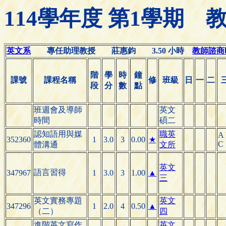
114學年度 第1學期
英文系
專任助理教授 莊惠鈞 3.50 小時
教師諮商時間
階
學
時
鐘
課號
課程名稱
修
班級
日
一
二
段
分
數
點
班週會及導師
英文
時間
碩二
認知語用與媒
職英
A
352360
1
3.0
3
0.00
★
C
體溝通
文所
英文
語言習得
347967
1
3.0
3
1.00
▲
三
英文實務專題
英文
347296
1
2.0
4
0.50
▲
（二）
四
進階英文寫作
英文