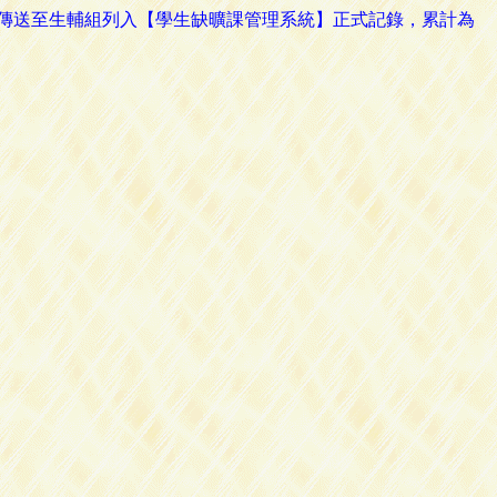
路傳送至生輔組列入【學生缺曠課管理系統】正式記錄，累計為