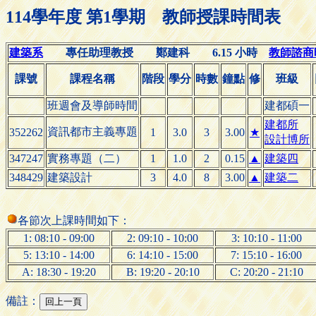
114學年度 第1學期 教師授課時間表
建築系
專任助理教授 鄭建科 6.15 小時
教師諮商時間
課號
課程名稱
階段
學分
時數
鐘點
修
班級
班週會及導師時間
建都碩一
建都所
資訊都市主義專題
352262
1
3.0
3
3.00
★
設計博所
347247
實務專題（二）
1
1.0
2
0.15
▲
建築四
348429
建築設計
3
4.0
8
3.00
▲
建築二
各節次上課時間如下：
1: 08:10 - 09:00
2: 09:10 - 10:00
3: 10:10 - 11:00
5: 13:10 - 14:00
6: 14:10 - 15:00
7: 15:10 - 16:00
A: 18:30 - 19:20
B: 19:20 - 20:10
C: 20:20 - 21:10
備註：