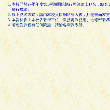
本校已於97學年度第1學期開始施行教師線上點名，點
操行成績。
線上點名方式：請由本校入口網站登入後，點開畫面左方的 [
本資料係由本校各教學單位、教務處課務組、進修部教務
若您對課程有任何問題，請洽各開課系所。