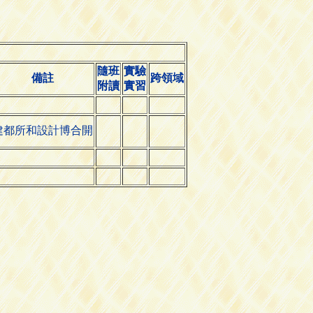
隨班
實驗
備註
跨領域
附讀
實習
建都所和設計博合開