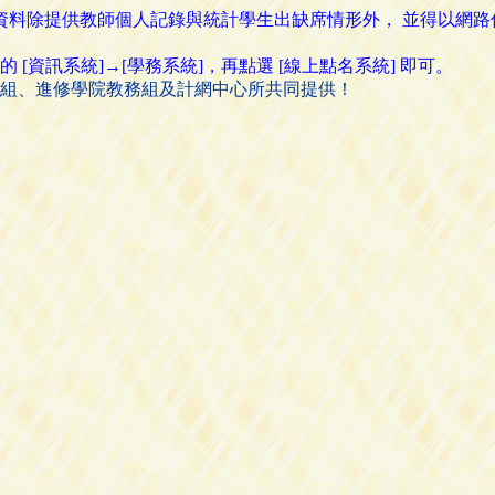
名資料除提供教師個人記錄與統計學生出缺席情形外， 並得以網
資訊系統]→[學務系統]，再點選 [線上點名系統] 即可。
組、進修學院教務組及計網中心所共同提供！