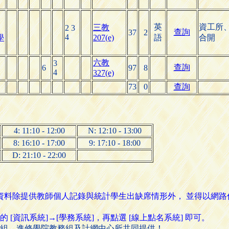
英
資工所
三教
2 3
查詢
37
2
4
學
207(e)
語
合開
六教
3
查詢
6
97
8
4
327(e)
73
0
查詢
4: 11:10 - 12:00
N: 12:10 - 13:00
8: 16:10 - 17:00
9: 17:10 - 18:00
D: 21:10 - 22:00
名資料除提供教師個人記錄與統計學生出缺席情形外， 並得以網
資訊系統]→[學務系統]，再點選 [線上點名系統] 即可。
組、進修學院教務組及計網中心所共同提供！