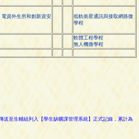
、電資外生所和創新資安
低軌衛星通訊與接取網路微
學程
軟體工程學程
無人機微學程
路傳送至生輔組列入【學生缺曠課管理系統】正式記錄，累計為