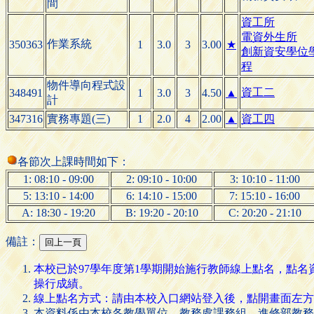
間
資工所
電資外生所
作業系統
350363
1
3.0
3
3.00
★
創新資安學位
程
物件導向程式設
資工二
348491
1
3.0
3
4.50
▲
計
347316
實務專題(三)
1
2.0
4
2.00
▲
資工四
各節次上課時間如下：
1: 08:10 - 09:00
2: 09:10 - 10:00
3: 10:10 - 11:00
5: 13:10 - 14:00
6: 14:10 - 15:00
7: 15:10 - 16:00
A: 18:30 - 19:20
B: 19:20 - 20:10
C: 20:20 - 21:10
備註：
本校已於97學年度第1學期開始施行教師線上點名，點
操行成績。
線上點名方式：請由本校入口網站登入後，點開畫面左方的 [
本資料係由本校各教學單位、教務處課務組、進修部教務