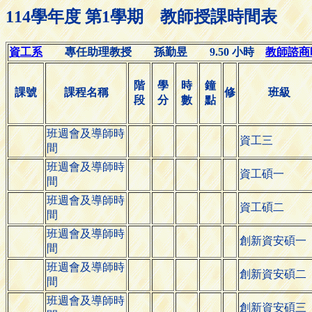
114學年度 第1學期 教師授課時間表
資工系
專任助理教授 孫勤昱 9.50 小時
教師諮商時間
階
學
時
鐘
課號
課程名稱
修
班級
段
分
數
點
班週會及導師時
資工三
間
班週會及導師時
資工碩一
間
班週會及導師時
資工碩二
間
班週會及導師時
創新資安碩一
間
班週會及導師時
創新資安碩二
間
班週會及導師時
創新資安碩三