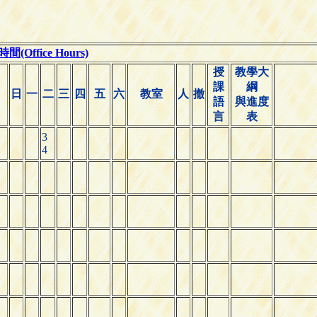
(Office Hours)
授
教學大
課
綱
日
一
二
三
四
五
六
教室
人
撤
語
與進度
言
表
3
4