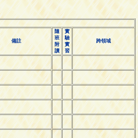
隨
實
班
驗
備註
跨領域
附
實
讀
習