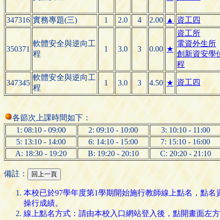
347316
實務專題(三)
1
2.0
4
2.00
▲
資工四
資工所
軟體安全與逆向工
電資外生所
350371
1
3.0
3
0.00
★
程
創新資安學
程
軟體安全與逆向工
資工四
347345
1
3.0
3
4.50
★
程
各節次上課時間如下：
1: 08:10 - 09:00
2: 09:10 - 10:00
3: 10:10 - 11:00
5: 13:10 - 14:00
6: 14:10 - 15:00
7: 15:10 - 16:00
A: 18:30 - 19:20
B: 19:20 - 20:10
C: 20:20 - 21:10
備註：
本校已於97學年度第1學期開始施行教師線上點名，點
操行成績。
線上點名方式：請由本校入口網站登入後，點開畫面左方的 [