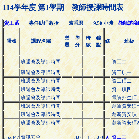
114學年度 第1學期 教師授課時間表
資工系
專任助理教授 陳香君 9.50 小時
教師諮商時間
階
學
時
鐘
課號
課程名稱
修
班級
段
分
數
點
班週會及導師時間
資工二
班週會及導師時間
資工碩一
班週會及導師時間
資工碩二
班週會及導師時間
資工碩四
班週會及導師時間
電資外生碩
班週會及導師時間
創新資安碩
班週會及導師時間
創新資安碩
班週會及導師時間
創新資安碩
資訊安全
資工三
352347
1
3.0
3
3.00
★