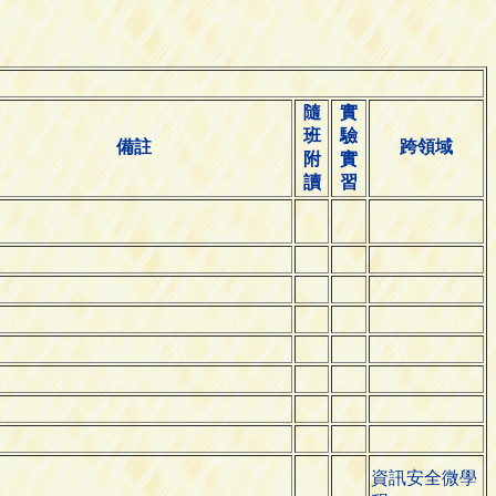
隨
實
班
驗
備註
跨領域
附
實
讀
習
資訊安全微學