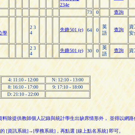
234e
73
0
查詢
英
資
2 3
先鋒501 (e)
查詢
64
0
4
位學
語
安
英
2 3
先鋒501 (e)
查詢
資
30
0
4
語
4: 11:10 - 12:00
N: 12:10 - 13:00
8: 16:10 - 17:00
9: 17:10 - 18:00
D: 21:10 - 22:00
名資料除提供教師個人記錄與統計學生出缺席情形外， 並得以網
資訊系統]→[學務系統]，再點選 [線上點名系統] 即可。