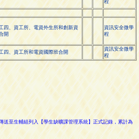
程
工四、資工所、電資外生所和創新資
資訊安全微學
合開
程
資訊安全微學
工四、資工所和電資國際班合開
程
路傳送至生輔組列入【學生缺曠課管理系統】正式記錄，累計為