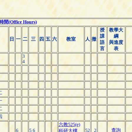
(Office Hours)
授
教學大
課
綱
日
一
二
三
四
五
六
教室
人
撤
語
與進度
言
表
3
4
二
一
二
四
六教525(e)
查詢
6
5 6
52
2
科研大樓