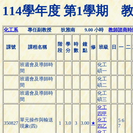
114學年度 第1學期
化工系
專任副教授 狄雅南 9.00 小時
教師諮商時間(O
階
學
時
鐘
課號
課程名稱
修
班級
日
一
二
段
分
數
點
班週會及導師時
化工
間
碩一
班週會及導師時
化工
間
碩二
班週會及導師時
化工
間
碩三
化工
四甲
單元操作與輸送
化工
5 6
350827
1
3.0
3
3.00
★
7
現象(四)
四乙
化工