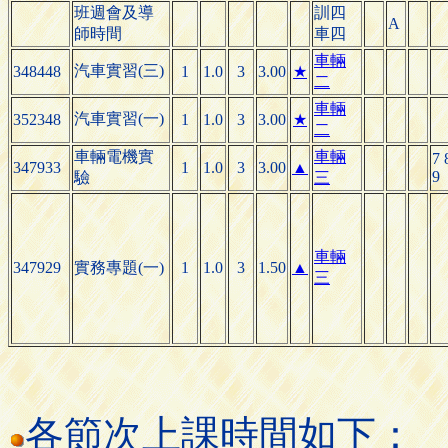
班週會及導
訓四
A
師時間
車四
車輛
汽車實習(三)
348448
1
1.0
3
3.00
★
二
車輛
汽車實習(一)
352348
1
1.0
3
3.00
★
二
車輛電機實
車輛
7 
347933
1
1.0
3
3.00
▲
9
驗
三
車輛
347929
實務專題(一)
1
1.0
3
1.50
▲
三
各節次上課時間如下：