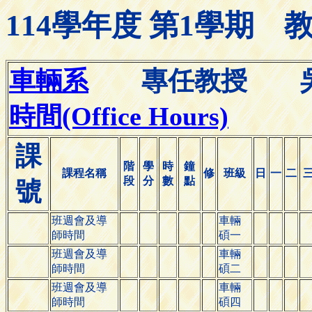
114學年度 第1學期
車輛系
專任教授 
時間(Office Hours)
課
階
學
時
鐘
課程名稱
修
班級
日
一
二
段
分
數
點
號
班週會及導
車輛
師時間
碩一
班週會及導
車輛
師時間
碩二
班週會及導
車輛
師時間
碩四