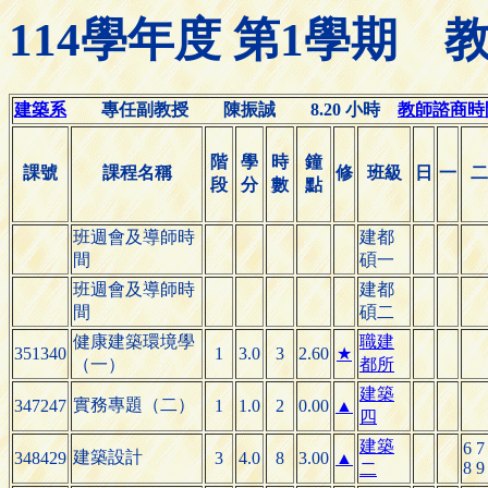
114學年度 第1學期
建築系
專任副教授 陳振誠 8.20 小時
教師諮商時間(O
階
學
時
鐘
課號
課程名稱
修
班級
日
一
二
段
分
數
點
班週會及導師時
建都
間
碩一
班週會及導師時
建都
間
碩二
健康建築環境學
職建
351340
1
3.0
3
2.60
★
（一）
都所
建築
實務專題（二）
347247
1
1.0
2
0.00
▲
四
建築
6 7
建築設計
348429
3
4.0
8
3.00
▲
8 9
二