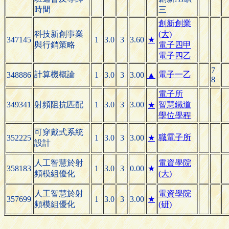
時間
三
創新創業
科技新創事業
(大)
347145
1
3.0
3
3.60
★
與行銷策略
電子四甲
電子四乙
7
計算機概論
電子一乙
348886
1
3.0
3
3.00
▲
8
電子所
349341
射頻阻抗匹配
1
3.0
3
3.00
智慧鐵道
★
學位學程
可穿戴式系統
職電子所
352225
1
3.0
3
3.00
★
設計
人工智慧於射
電資學院
358183
1
3.0
3
0.00
★
頻模組優化
(大)
人工智慧於射
電資學院
357699
1
3.0
3
3.00
★
頻模組優化
(研)