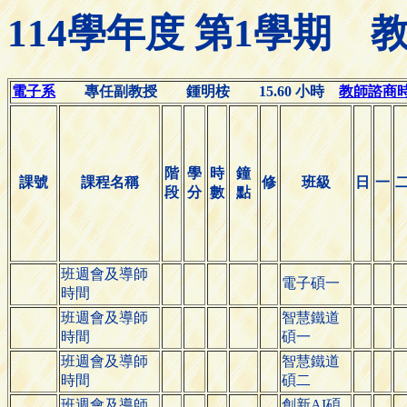
114學年度 第1學期
電子系
專任副教授 鍾明桉 15.60 小時
教師諮商時間(
階
學
時
鐘
課號
課程名稱
修
班級
日
一
段
分
數
點
班週會及導師
電子碩一
時間
班週會及導師
智慧鐵道
時間
碩一
班週會及導師
智慧鐵道
時間
碩二
班週會及導師
創新AI碩