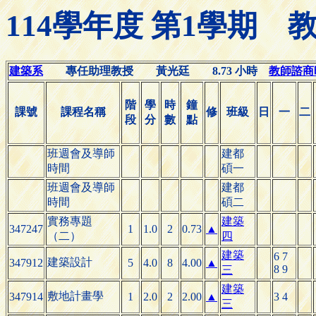
114學年度 第1學期
建築系
專任助理教授 黃光廷 8.73 小時
教師諮商時間
階
學
時
鐘
課號
課程名稱
修
班級
日
一
二
段
分
數
點
班週會及導師
建都
時間
碩一
班週會及導師
建都
時間
碩二
實務專題
建築
347247
1
1.0
2
0.73
▲
（二）
四
建築
6 7
建築設計
347912
5
4.0
8
4.00
▲
8 9
三
建築
敷地計畫學
347914
1
2.0
2
2.00
▲
3 4
三