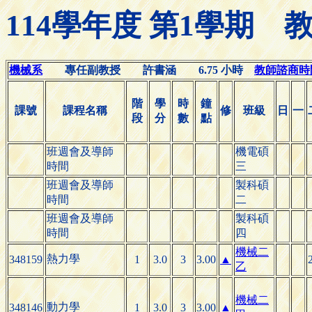
114學年度 第1學期
機械系
專任副教授 許書涵 6.75 小時
教師諮商時間(O
階
學
時
鐘
課號
課程名稱
修
班級
日
一
段
分
數
點
班週會及導師
機電碩
時間
三
班週會及導師
製科碩
時間
二
班週會及導師
製科碩
時間
四
機械二
熱力學
348159
1
3.0
3
3.00
▲
乙
機械二
動力學
348146
1
3.0
3
3.00
▲