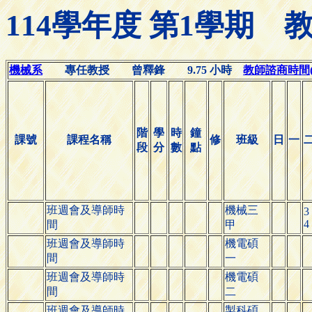
114學年度 第1學期
機械系
專任教授 曾釋鋒 9.75 小時
教師諮商時間(Off
階
學
時
鐘
課號
課程名稱
修
班級
日
一
段
分
數
點
班週會及導師時
機械三
3
4
間
甲
班週會及導師時
機電碩
間
一
班週會及導師時
機電碩
間
二
班週會及導師時
製科碩