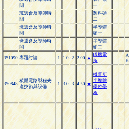
間
一
班週會及導師時
製科碩
間
二
班週會及導師時
半導體
間
碩一
班週會及導師時
半導體
間
碩二
職機電
A
專題討論
351090
1
1.0
2
2.00
▲
B
所
機電所
積體電路製程先
半導體
350848
1
3.0
3
4.50
★
進技術與設備
學位學
程