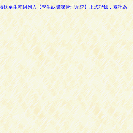
路傳送至生輔組列入【學生缺曠課管理系統】正式記錄，累計為