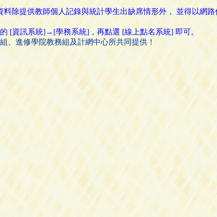
名資料除提供教師個人記錄與統計學生出缺席情形外， 並得以網
資訊系統]→[學務系統]，再點選 [線上點名系統] 即可。
組、進修學院教務組及計網中心所共同提供！