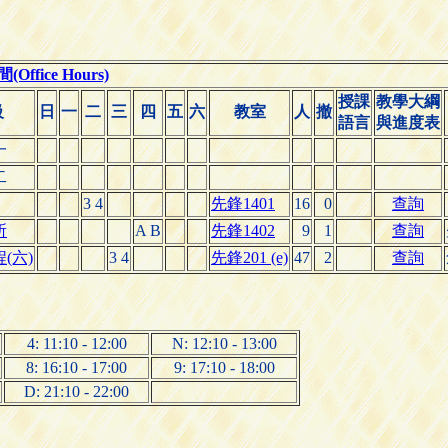
ffice Hours)
授課
教學大綱
級
日
一
二
三
四
五
六
教室
人
撤
語言
與進度表
一
二
3 4
先鋒1401
16
0
查詢
所
A B
先鋒1402
9
1
查詢
(六)
3 4
先鋒201 (e)
47
2
查詢
4: 11:10 - 12:00
N: 12:10 - 13:00
8: 16:10 - 17:00
9: 17:10 - 18:00
D: 21:10 - 22:00