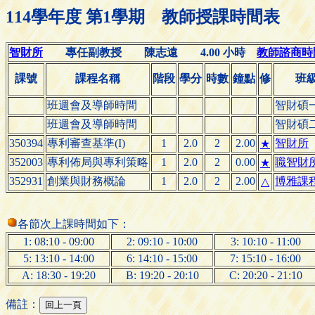
114學年度 第1學期 教師授課時間表
智財所
專任副教授 陳志遠 4.00 小時
教師諮商時間(O
課號
課程名稱
階段
學分
時數
鐘點
修
班
班週會及導師時間
智財碩
班週會及導師時間
智財碩
350394
專利審查基準(I)
1
2.0
2
2.00
智財所
★
352003
專利佈局與專利策略
1
2.0
2
0.00
職智財
★
352931
創業與財務概論
1
2.0
2
2.00
博雅課程
△
各節次上課時間如下：
1: 08:10 - 09:00
2: 09:10 - 10:00
3: 10:10 - 11:00
5: 13:10 - 14:00
6: 14:10 - 15:00
7: 15:10 - 16:00
A: 18:30 - 19:20
B: 19:20 - 20:10
C: 20:20 - 21:10
備註：