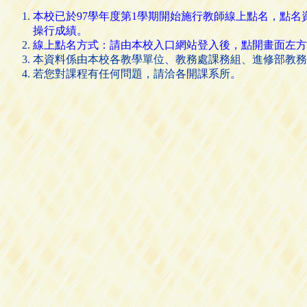
本校已於97學年度第1學期開始施行教師線上點名，點
操行成績。
線上點名方式：請由本校入口網站登入後，點開畫面左方的 [
本資料係由本校各教學單位、教務處課務組、進修部教務
若您對課程有任何問題，請洽各開課系所。