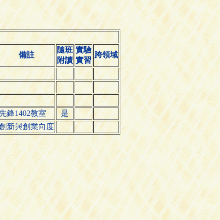
隨班
實驗
備註
跨領域
附讀
實習
先鋒1402教室
是
創新與創業向度