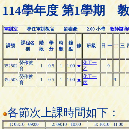
114學年度 第1學期
軍訓室
專任軍訓教官 劉礎豪 2.00 小時
教師諮商時間
課程名
階
學
時
鐘
課號
修
班級
日
一
二
三
稱
段
分
數
點
勞作教
化工一
352502
1
0.5
1
1.00
★
9
育
乙
勞作教
化工一
352503
1
0.5
1
1.00
★
9
育
丙
各節次上課時間如下：
1: 08:10 - 09:00
2: 09:10 - 10:00
3: 10:10 - 11:00