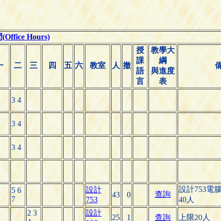
fice Hours)
授
教學大
課
綱
一
二
三
四
五
六
教室
人
撤
語
與進度
言
表
3 4
3 4
3 4
設計753電
設計
5 6
查詢
43
0
7
753
40人
2 3
設計
25
1
查詢
上限20人