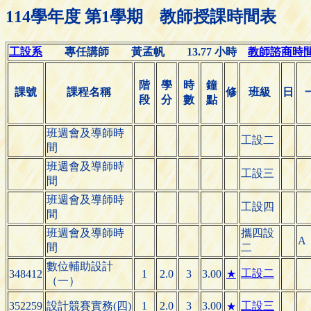
114學年度 第1學期 教師授課時間表
工設系
專任講師 黃孟帆 13.77 小時
教師諮商時間(Of
階
學
時
鐘
課號
課程名稱
修
班級
日
段
分
數
點
班週會及導師時
工設二
間
班週會及導師時
工設三
間
班週會及導師時
工設四
間
班週會及導師時
攜四設
A
間
二
數位輔助設計
工設二
348412
1
2.0
3
3.00
★
（一）
352259
設計競賽實務(四)
1
2.0
3
3.00
工設三
★