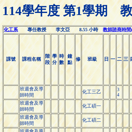
114學年度 第1學期
化工系
專任教授 李文亞 8.55 小時
教師諮商時間(Off
階
學
時
鐘
課號
課程名稱
修
班級
日
一
二
三
段
分
數
點
班週會及導
3
化工三乙
4
師時間
班週會及導
化工碩一
師時間
班週會及導
化工碩二
師時間
班週會及導