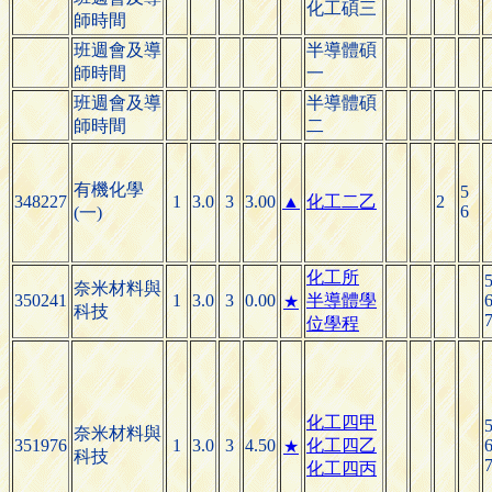
化工碩三
師時間
班週會及導
半導體碩
師時間
一
班週會及導
半導體碩
師時間
二
有機化學
5
348227
1
3.0
3
3.00
▲
化工二乙
2
6
(一)
化工所
奈米材料與
350241
1
3.0
3
0.00
半導體學
★
科技
位學程
化工四甲
奈米材料與
351976
1
3.0
3
4.50
化工四乙
★
科技
化工四丙