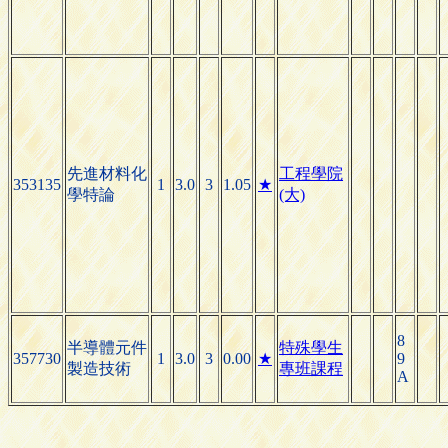
先進材料化
工程學院
353135
1
3.0
3
1.05
★
學特論
(大)
8
半導體元件
特殊學生
357730
1
3.0
3
0.00
★
9
製造技術
專班課程
A