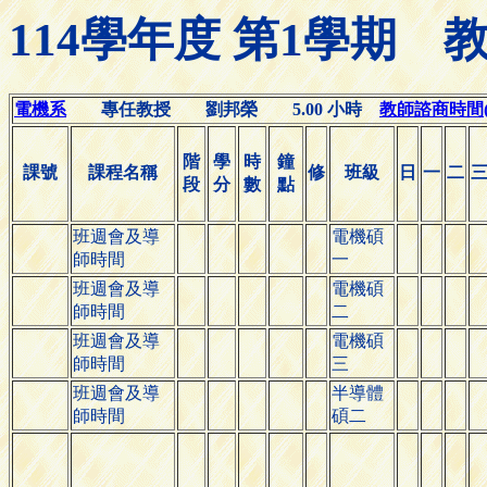
114學年度 第1學期
電機系
專任教授 劉邦榮 5.00 小時
教師諮商時間(Off
階
學
時
鐘
課號
課程名稱
修
班級
日
一
二
段
分
數
點
班週會及導
電機碩
師時間
一
班週會及導
電機碩
師時間
二
班週會及導
電機碩
師時間
三
班週會及導
半導體
師時間
碩二