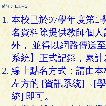
備註：
本校已於97學年度第
名資料除提供教師個人
外， 並得以網路傳送
系統】正式記錄，累計
線上點名方式：請由本
左方的 [資訊系統]→[
統] 即可。