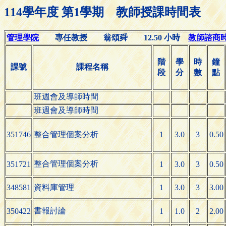
114學年度 第1學期 教師授課時間表
管理學院
專任教授 翁頌舜 12.50 小時
教師諮商時間(
階
學
時
鐘
課號
課程名稱
段
分
數
點
班週會及導師時間
班週會及導師時間
351746
整合管理個案分析
1
3.0
3
0.50
整合管理個案分析
351721
1
3.0
3
0.50
348581
資料庫管理
1
3.0
3
3.00
書報討論
350422
1
1.0
2
2.00