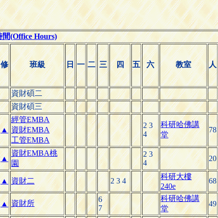
Office Hours)
修
班級
日
一
二
三
四
五
六
教室
人
資財碩二
資財碩三
經管EMBA
科研哈佛講
2 3
▲
資財EMBA
78
4
堂
工管EMBA
資財EMBA桃
2 3
▲
20
4
園
科研大樓
▲
資財二
2 3 4
68
240e
科研哈佛講
6
資財所
▲
49
7
堂