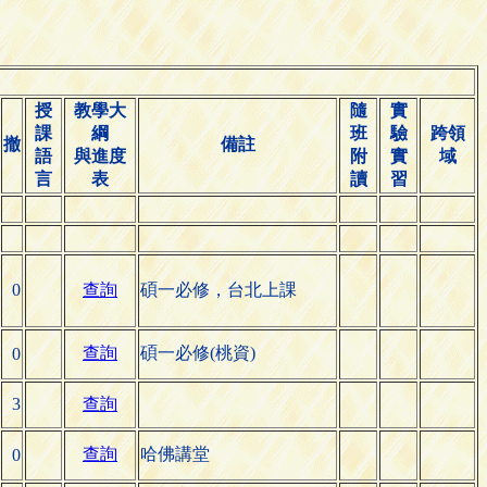
授
教學大
隨
實
課
綱
班
驗
跨領
撤
備註
語
與進度
附
實
域
言
表
讀
習
0
查詢
碩一必修，台北上課
查詢
碩一必修(桃資)
0
3
查詢
查詢
哈佛講堂
0