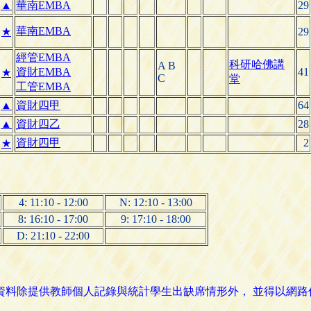
▲
華南EMBA
29
華南EMBA
★
29
經管EMBA
科研哈佛講
A B
資財EMBA
41
★
C
堂
工管EMBA
▲
資財四甲
64
▲
資財四乙
28
資財四甲
2
★
4: 11:10 - 12:00
N: 12:10 - 13:00
8: 16:10 - 17:00
9: 17:10 - 18:00
D: 21:10 - 22:00
名資料除提供教師個人記錄與統計學生出缺席情形外， 並得以網