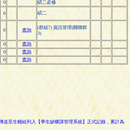
0
碩二必修
碩二
0
(群組7) 資訊管理(關聯群
0
查詢
3)
0
查詢
0
查詢
0
查詢
路傳送至生輔組列入【學生缺曠課管理系統】正式記錄，累計為