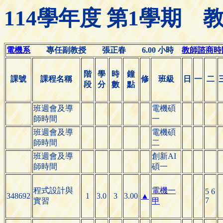
114學年度 第1學期
電機系
專任副教授 張正春 6.00 小時
教師諮商時間(O
階
學
時
鐘
課號
課程名稱
修
班級
日
一
二
段
分
數
點
班週會及導
電機碩
師時間
一
班週會及導
電機碩
師時間
二
班週會及導
創新AI
師時間
碩一
程式設計與
電機一
5 6
348692
1
3.0
3
3.00
▲
7
實習
甲