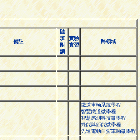
隨
班
實驗
備註
跨領域
附
實習
讀
鐵道車輛系統學程
智慧鐵道微學程
智慧感測科技微學程
綠能與節能微學程
先進電動自駕車輛微學程