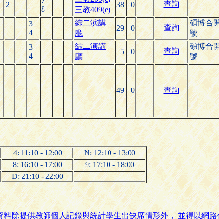
7
查詢
2
38
0
8
三教409(e)
綜二演講
碩博合
3
查詢
29
0
4
廳
號
綜二演講
碩博合
3
查詢
5
0
4
廳
號
49
0
查詢
4: 11:10 - 12:00
N: 12:10 - 13:00
8: 16:10 - 17:00
9: 17:10 - 18:00
D: 21:10 - 22:00
名資料除提供教師個人記錄與統計學生出缺席情形外， 並得以網