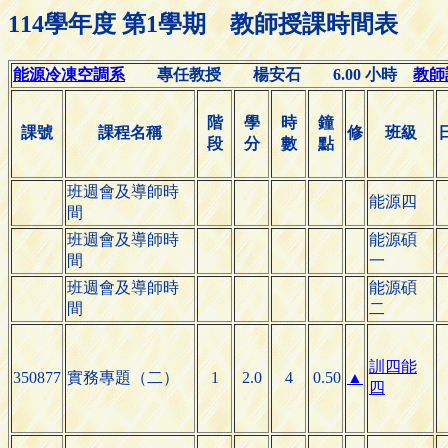
114學年度 第1學期 教師授課時間表
能源冷凍空調系
專任教授 楊安石 6.00 小時
教師諮
階
學
時
鐘
課號
課程名稱
修
班級
段
分
數
點
班週會及導師時
能源四
間
班週會及導師時
能源碩
間
一
班週會及導師時
能源碩
間
二
訓四能
350877
實務專題（二）
1
2.0
4
0.50
▲
四