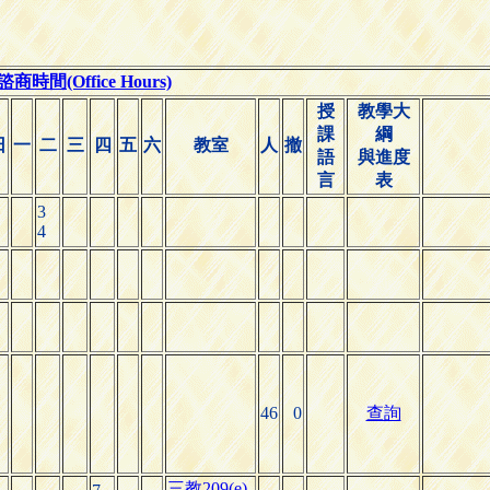
商時間(Office Hours)
授
教學大
課
綱
日
一
二
三
四
五
六
教室
人
撤
語
與進度
言
表
3
4
46
0
查詢
三教209(e)