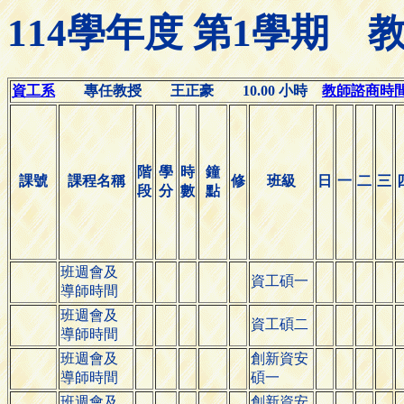
114學年度 第1學期
資工系
專任教授 王正豪 10.00 小時
教師諮商時間(Of
階
學
時
鐘
課號
課程名稱
修
班級
日
一
二
三
段
分
數
點
班週會及
資工碩一
導師時間
班週會及
資工碩二
導師時間
班週會及
創新資安
導師時間
碩一
班週會及
創新資安