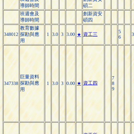
導師時間
碩二
班週會及
創新資安
導師時間
碩四
教育數據
5
348012
探勘與應
1
3.0
3
3.00
資工三
3
★
6
用
巨量資料
7
探勘與應
資工四
347338
1
3.0
3
0.00
★
8
9
用