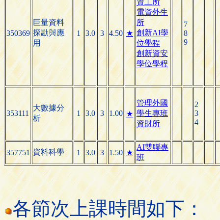
資工所
電資外生
巨量資料
所
7
探勘與應
創新AI學
350369
1
3.0
3
4.50
★
8
9
用
位學程
創新資安
學位學程
管理外國
2
大數據分
353111
1
3.0
3
1.00
學生專班
3
★
析
4
資財所
AI雙聯專
資料科學
357751
1
3.0
3
1.50
★
班
各節次上課時間如下：