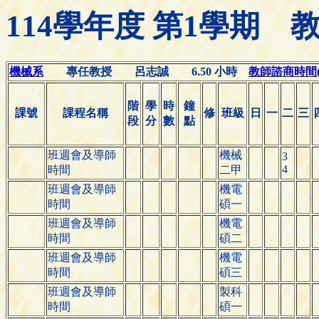
114學年度 第1學期
機械系
專任教授 呂志誠 6.50 小時
教師諮商時間(Off
階
學
時
鐘
課號
課程名稱
修
班級
日
一
二
三
段
分
數
點
班週會及導師
機械
3
4
時間
二甲
班週會及導師
機電
時間
碩一
班週會及導師
機電
時間
碩二
班週會及導師
機電
時間
碩三
班週會及導師
製科
時間
碩一