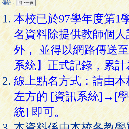
備註：
本校已於97學年度第
名資料除提供教師個人
外， 並得以網路傳送
系統】正式記錄，累計
線上點名方式：請由本
左方的 [資訊系統]→[
統] 即可。
本資料係由本校各教學