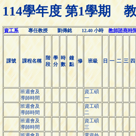
114學年度 第1學期
資工系
專任教授 劉傳銘 12.40 小時
教師諮商時間(Of
階
學
時
鐘
課號
課程名稱
修
班級
日
一
二
三
四
段
分
數
點
班週會及
資工碩
導師時間
一
班週會及
資工碩
導師時間
二
班週會及
資工碩
導師時間
三
班週會及
電資外