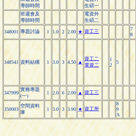
導師時間
生碩一
班週會及
電資外
導師時間
生碩二
7
專題討論
資工三
348001
1
1.0
2
2.00
★
8
資工二
1
348541
資料結構
1
3.0
3
4.50
▲
5
2
電資二
實務專題
資工三
347999
1
2.0
6
2.00
▲
(一)
8
空間資料
資工所
350003
1
3.0
3
3.90
★
9
庫
A