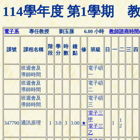
114學年度 第1學期
電子系
專任教授 劉玉蓀 6.00 小時
教師諮商時間(Off
階
學
時
鐘
課號
課程名稱
修
班級
日
一
二
三
四
段
分
數
點
班週會及
電子碩
導師時間
一
班週會及
電子碩
導師時間
二
班週會及
電子碩
導師時間
三
電子三
甲
1
通訊原理
347790
1
3.0
3
3.00
★
1
2
電子三
乙