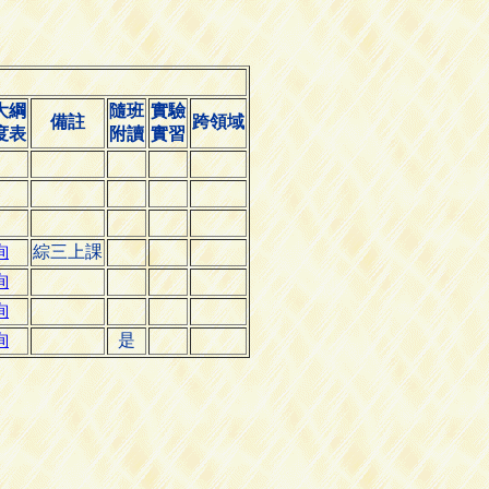
大綱
隨班
實驗
備註
跨領域
度表
附讀
實習
詢
綜三上課
詢
詢
詢
是