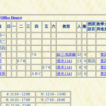
ice Hours)
授課
教學
級
日
一
二
三
四
五
六
教室
人
撤
語言
與進
碩一
碩二
碩四
所
7 8
綜三演講廳
32
0
查
所
6 7 8
億光1343
13
0
英語
查
所
6 7 8
億光1343
8
0
查
境所
A B C
億光1343
12
0
查
4: 11:10 - 12:00
N: 12:10 - 13:00
8: 16:10 - 17:00
9: 17:10 - 18:00
D: 21:10 - 22:00