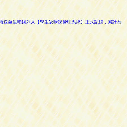
路傳送至生輔組列入【學生缺曠課管理系統】正式記錄，累計為