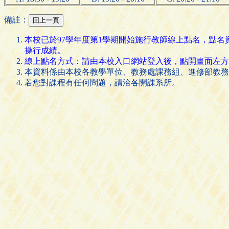
備註：
本校已於97學年度第1學期開始施行教師線上點名，點
操行成績。
線上點名方式：請由本校入口網站登入後，點開畫面左方的 [
本資料係由本校各教學單位、教務處課務組、進修部教務
若您對課程有任何問題，請洽各開課系所。