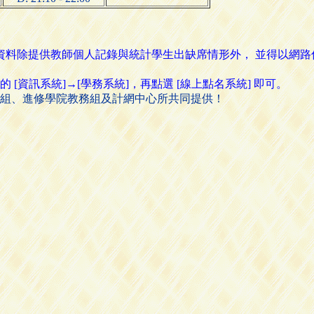
名資料除提供教師個人記錄與統計學生出缺席情形外， 並得以網
資訊系統]→[學務系統]，再點選 [線上點名系統] 即可。
組、進修學院教務組及計網中心所共同提供！