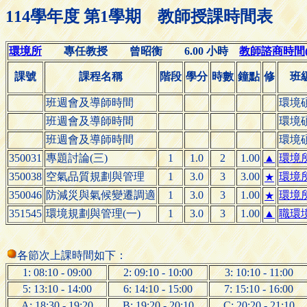
114學年度 第1學期 教師授課時間表
環境所
專任教授 曾昭衡 6.00 小時
教師諮商時間(Off
課號
課程名稱
階段
學分
時數
鐘點
修
班
班週會及導師時間
環境
班週會及導師時間
環境
班週會及導師時間
環境
350031
專題討論(三)
1
1.0
2
1.00
▲
環境
350038
空氣品質規劃與管理
1
3.0
3
3.00
環境
★
350046
防減災與氣候變遷調適
1
3.0
3
1.00
環境
★
351545
環境規劃與管理(一)
1
3.0
3
1.00
▲
職環
各節次上課時間如下：
1: 08:10 - 09:00
2: 09:10 - 10:00
3: 10:10 - 11:00
5: 13:10 - 14:00
6: 14:10 - 15:00
7: 15:10 - 16:00
A: 18:30 - 19:20
B: 19:20 - 20:10
C: 20:20 - 21:10