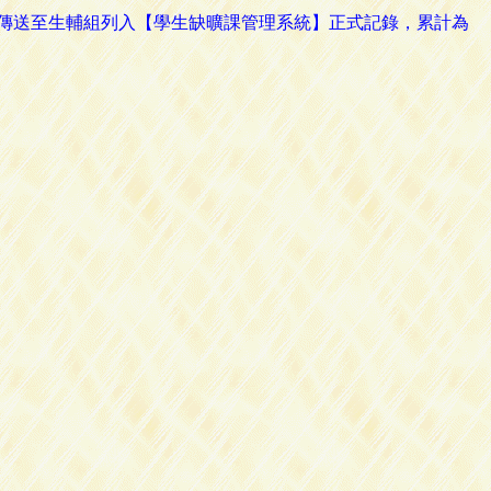
路傳送至生輔組列入【學生缺曠課管理系統】正式記錄，累計為