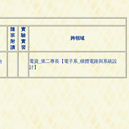
隨
實
班
驗
跨領域
附
實
讀
習
合
電資_第二專長【電子系_積體電路與系統設
計】