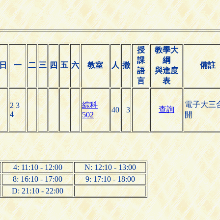
授
教學大
課
綱
日
一
二
三
四
五
六
教室
人
撤
備註
語
與進度
言
表
電子大三
綜科
2 3
查詢
40
3
4
502
開
4: 11:10 - 12:00
N: 12:10 - 13:00
8: 16:10 - 17:00
9: 17:10 - 18:00
D: 21:10 - 22:00