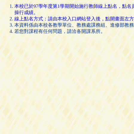
本校已於97學年度第1學期開始施行教師線上點名，點
操行成績。
線上點名方式：請由本校入口網站登入後，點開畫面左方的 [
本資料係由本校各教學單位、教務處課務組、進修部教務
若您對課程有任何問題，請洽各開課系所。