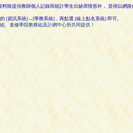
名資料除提供教師個人記錄與統計學生出缺席情形外， 並得以網
資訊系統]→[學務系統]，再點選 [線上點名系統] 即可。
組、進修學院教務組及計網中心所共同提供！