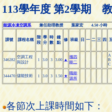
113學年度 第2學期
能源冷凍空調系
兼任助理教授 葉家宏 4.50 小時
階
學
時
鐘
課號
課程名稱
修
班級
日
一
二
三
四
段
分
數
點
A
空調工程
攜四
346282
1
3.0
3
3.00
▲
B
與設計
能二
C
職能
儲能技術
344470
1
3.0
3
1.50
★
源所
各節次上課時間如下：