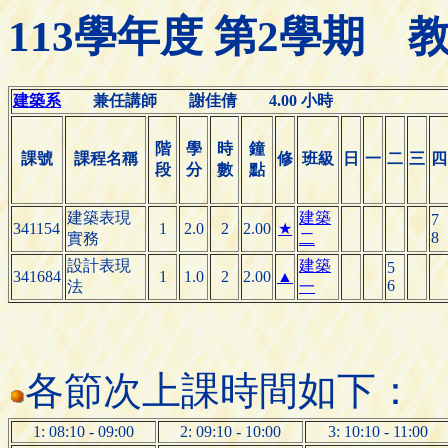
113學年度 第2學期
建築系
兼任講師 謝佳倩 4.00 小時
階
學
時
鐘
課號
課程名稱
修
班級
日
一
二
三
四
段
分
數
點
建築表現
建築
7
341154
1
2.0
2
2.00
★
8
實務
二
設計表現
建築
5
341684
1
1.0
2
2.00
▲
6
法
一
各節次上課時間如下：
1: 08:10 - 09:00
2: 09:10 - 10:00
3: 10:10 - 11:00