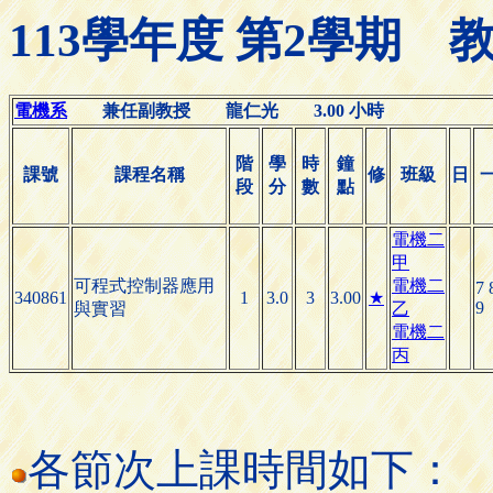
113學年度 第2學期
電機系
兼任副教授 龍仁光 3.00 小時
階
學
時
鐘
課號
課程名稱
修
班級
日
段
分
數
點
電機二
甲
可程式控制器應用
電機二
7 
340861
1
3.0
3
3.00
★
9
與實習
乙
電機二
丙
各節次上課時間如下：