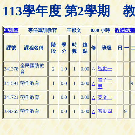
113學年度 第2學期
軍訓室
專任軍訓教官 王郁文 0.00 小時
教師諮商時間
階
學
時
鐘
課號
課程名稱
修
班級
日
一
段
分
數
點
全民國防教
智動一
341378
2
1.0
1
0.00
△
育
電子一
勞作教育
341591
1
0.0
1
0.00
△
9
甲
341721
勞作教育
1
0.0
1
0.00
英文一
△
勞作教育
智動四
339265
1
0.0
1
0.00
△
9