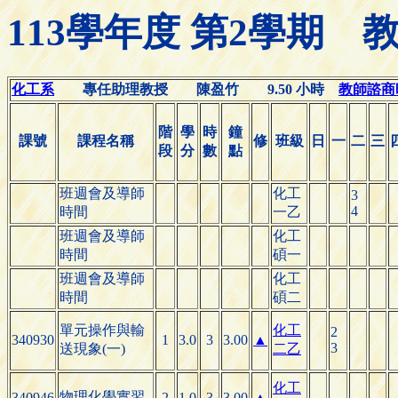
113學年度 第2學期
化工系
專任助理教授 陳盈竹 9.50 小時
教師諮商時間
階
學
時
鐘
課號
課程名稱
修
班級
日
一
二
三
段
分
數
點
班週會及導師
化工
3
4
時間
一乙
班週會及導師
化工
時間
碩一
班週會及導師
化工
時間
碩二
單元操作與輸
化工
2
340930
1
3.0
3
3.00
▲
3
送現象(一)
二乙
化工
物理化學實習
340946
2
1.0
3
3.00
▲