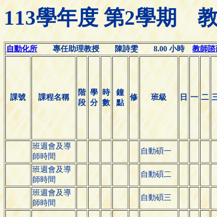
113學年度 第2學期
自動化所
專任助理教授 陳詩雯 8.00 小時
教師諮商時
階
學
時
鐘
課號
課程名稱
修
班級
日
一
二
段
分
數
點
班週會及導
自動碩一
師時間
班週會及導
自動碩二
師時間
班週會及導
自動碩三
師時間