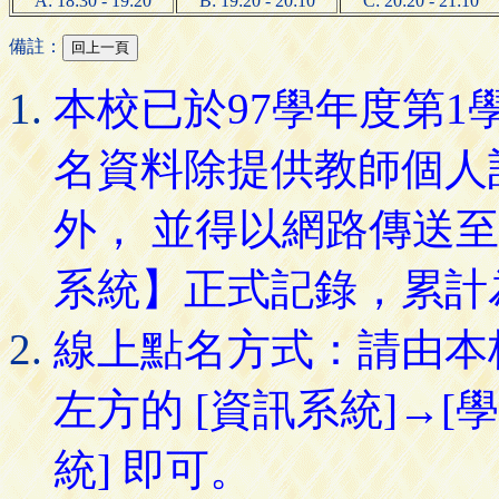
A: 18:30 - 19:20
B: 19:20 - 20:10
C: 20:20 - 21:10
備註：
本校已於97學年度第
名資料除提供教師個人
外， 並得以網路傳送
系統】正式記錄，累計
線上點名方式：請由本
左方的 [資訊系統]→[
統] 即可。