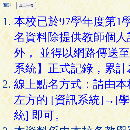
備註：
本校已於97學年度第
名資料除提供教師個人
外， 並得以網路傳送
系統】正式記錄，累計
線上點名方式：請由本
左方的 [資訊系統]→[
統] 即可。