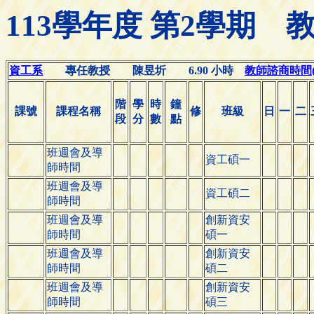
113學年度 第2學期
資工系
專任教授 陳昱圻 6.90 小時
教師諮商時間(Off
階
學
時
鐘
課號
課程名稱
修
班級
日
一
二
段
分
數
點
班週會及導
資工碩一
師時間
班週會及導
資工碩二
師時間
班週會及導
創新資安
師時間
碩一
班週會及導
創新資安
師時間
碩二
班週會及導
創新資安
師時間
碩三