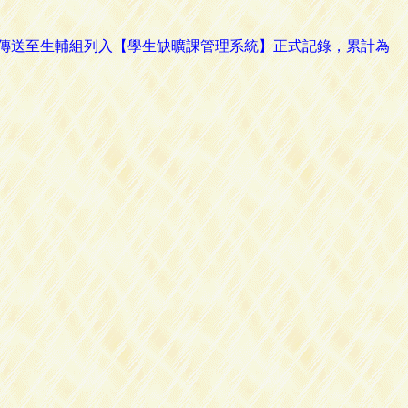
路傳送至生輔組列入【學生缺曠課管理系統】正式記錄，累計為