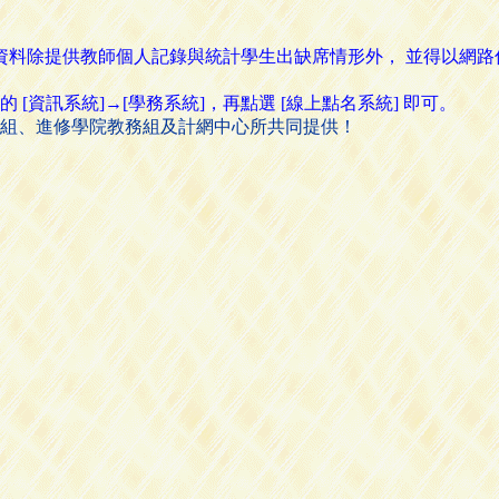
名資料除提供教師個人記錄與統計學生出缺席情形外， 並得以網
資訊系統]→[學務系統]，再點選 [線上點名系統] 即可。
組、進修學院教務組及計網中心所共同提供！