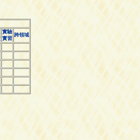
班
實驗
跨領域
讀
實習