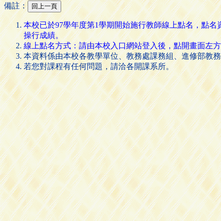
備註：
本校已於97學年度第1學期開始施行教師線上點名，點
操行成績。
線上點名方式：請由本校入口網站登入後，點開畫面左方的 [
本資料係由本校各教學單位、教務處課務組、進修部教務
若您對課程有任何問題，請洽各開課系所。