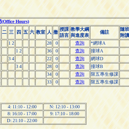
fice Hours)
授課
教學大綱
隨
二
三
四
五
六
教室
人
撤
備註
語言
與進度表
附
1 2
28
0
查詢
*網球A
1 2
36
0
查詢
撞球A
3 4
22
0
查詢
網球D
3 4
28
0
查詢
撞球B
2
34
0
查詢
限五專生修課
4
33
0
查詢
限五專生修課
4: 11:10 - 12:00
N: 12:10 - 13:00
8: 16:10 - 17:00
9: 17:10 - 18:00
D: 21:10 - 22:00