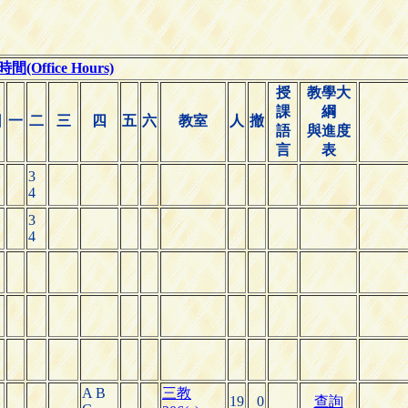
(Office Hours)
授
教學大
課
綱
日
一
二
三
四
五
六
教室
人
撤
語
與進度
言
表
3
4
3
4
A B
三教
19
0
查詢