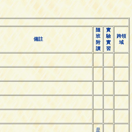
隨
實
班
驗
跨領
備註
附
實
域
讀
習
是