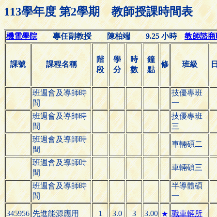
113學年度 第2學期 教師授課時間表
機電學院
專任副教授 陳柏端 9.25 小時
教師諮商時間
階
學
時
鐘
課號
課程名稱
修
班級
段
分
數
點
班週會及導師時
技優專班
間
一
班週會及導師時
技優專班
間
三
班週會及導師時
車輛碩二
間
班週會及導師時
車輛碩三
間
班週會及導師時
半導體碩
間
一
345956
先進能源應用
1
3.0
3
3.00
職車輛所
★