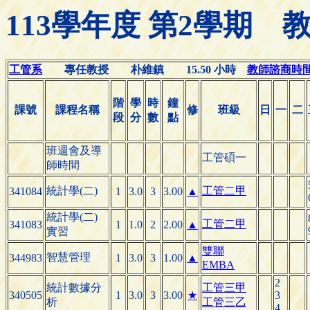
113學年度 第2學期
工管系
專任教授 朴維鎮 15.50 小時
教師諮商時間(Of
階
學
時
鐘
課號
課程名稱
修
班級
日
一
二
段
分
數
點
班週會及導
工管碩一
師時間
統計學(二)
工管二甲
341084
1
3.0
3
3.00
▲
統計學(二)
工管二甲
341083
1
1.0
2
2.00
▲
實習
雙聯
智慧管理
344983
1
3.0
3
1.00
▲
EMBA
2
統計數據分
工管三甲
340505
1
3.0
3
3.00
★
3
析
工管三乙
4