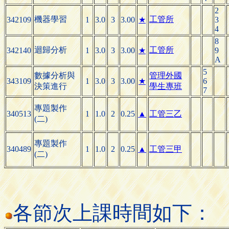
2
機器學習
工管所
342109
1
3.0
3
3.00
★
3
4
8
迴歸分析
工管所
342140
1
3.0
3
3.00
★
9
A
5
數據分析與
管理外國
343109
1
3.0
3
3.00
★
6
決策進行
學生專班
7
專題製作
340513
1
1.0
2
0.25
▲
工管三乙
(二)
專題製作
340489
1
1.0
2
0.25
▲
工管三甲
(二)
各節次上課時間如下：