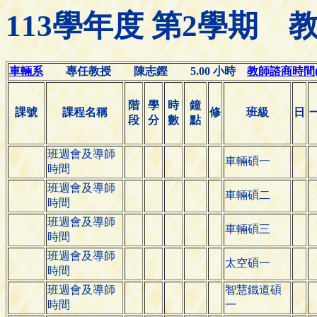
113學年度 第2學期
車輛系
專任教授 陳志鏗 5.00 小時
教師諮商時間(Off
階
學
時
鐘
課號
課程名稱
修
班級
日
段
分
數
點
班週會及導師
車輛碩一
時間
班週會及導師
車輛碩二
時間
班週會及導師
車輛碩三
時間
班週會及導師
太空碩一
時間
班週會及導師
智慧鐵道碩
時間
一