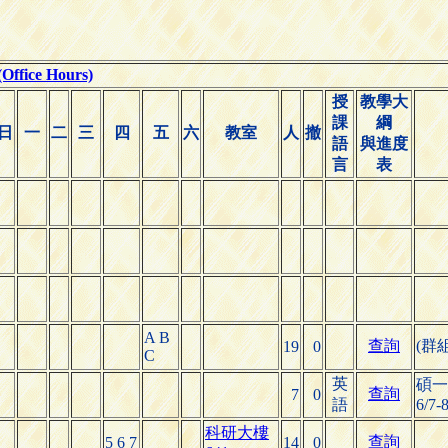
ice Hours)
授
教學大
課
綱
日
一
二
三
四
五
六
教室
人
撤
語
與進度
言
表
A B
查詢
(群
19
0
C
英
碩一必
查詢
7
0
語
6/7-
科研大樓
查詢
5 6 7
14
0