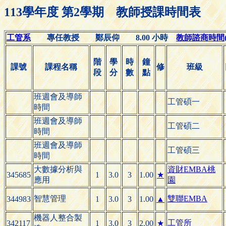
113學年度 第2學期 教師授課時間表
工管系
專任教授 鄭辰仰 8.00 小時
教師諮商時間(Off
階
學
時
鐘
課號
課程名稱
修
班級
段
分
數
點
班週會及導師
工管碩一
時間
班週會及導師
工管碩二
時間
班週會及導師
工管碩三
時間
大數據分析與
資財EMBA桃
345685
1
3.0
3
1.00
★
應用
園
智慧管理
雙聯EMBA
344983
1
3.0
3
1.00
▲
機器人整合製
工管所
342117
1
3.0
3
2.00
★