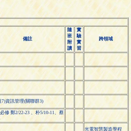
隨
實
班
驗
備註
跨領域
附
實
讀
習
組7)資訊管理(關聯群3)
修 鄭2/22-23 、朴5/10-11、蔡
8
光電智慧製造學程