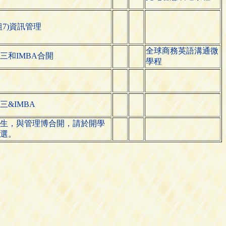
組7)資訊管理
全球商務英語溝通微
三和IMBA合開
學程
三&IMBA
生，與管理博合開，請於開學
選。