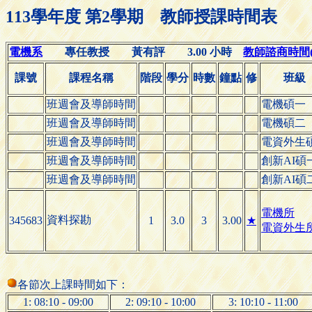
113學年度 第2學期 教師授課時間表
電機系
專任教授 黃有評 3.00 小時
教師諮商時間(Off
課號
課程名稱
階段
學分
時數
鐘點
修
班級
班週會及導師時間
電機碩一
班週會及導師時間
電機碩二
班週會及導師時間
電資外生
班週會及導師時間
創新AI碩
班週會及導師時間
創新AI碩
電機所
資料探勘
345683
1
3.0
3
3.00
★
電資外生
各節次上課時間如下：
1: 08:10 - 09:00
2: 09:10 - 10:00
3: 10:10 - 11:00