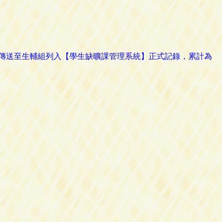
路傳送至生輔組列入【學生缺曠課管理系統】正式記錄，累計為