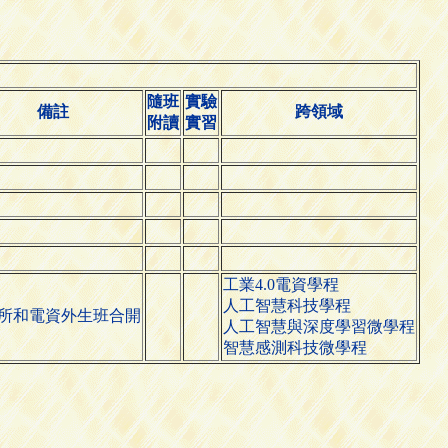
隨班
實驗
備註
跨領域
附讀
實習
工業4.0電資學程
人工智慧科技學程
所和電資外生班合開
人工智慧與深度學習微學程
智慧感測科技微學程