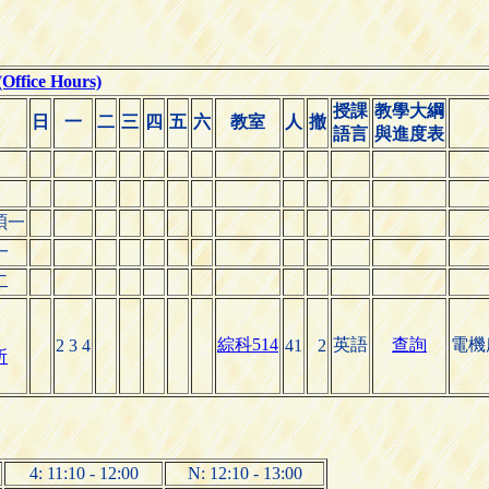
ice Hours)
授課
教學大綱
日
一
二
三
四
五
六
教室
人
撤
語言
與進度表
碩一
一
二
綜科514
英語
查詢
電機
2 3 4
41
2
所
4: 11:10 - 12:00
N: 12:10 - 13:00