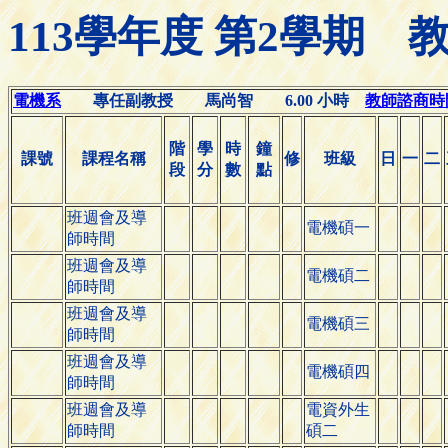
113學年度 第2學期
電機系
專任副教授 馬尚智 6.00 小時
教師諮商時間(O
階
學
時
鐘
課號
課程名稱
修
班級
日
一
二
段
分
數
點
班週會及導
電機碩一
師時間
班週會及導
電機碩二
師時間
班週會及導
電機碩三
師時間
班週會及導
電機碩四
師時間
班週會及導
電資外生
師時間
碩二