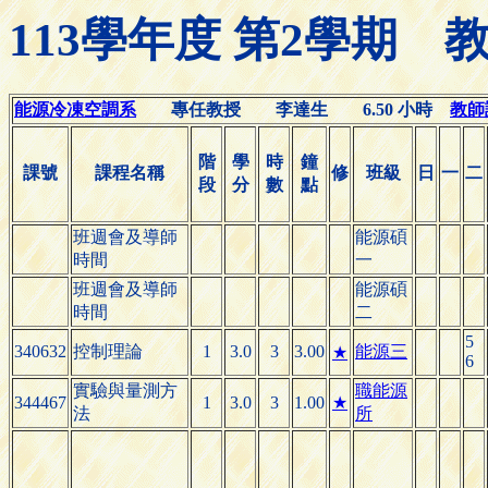
113學年度 第2學期
能源冷凍空調系
專任教授 李達生 6.50 小時
教師諮
階
學
時
鐘
課號
課程名稱
修
班級
日
一
二
段
分
數
點
班週會及導師
能源碩
時間
一
班週會及導師
能源碩
時間
二
5
340632
控制理論
1
3.0
3
3.00
能源三
★
6
實驗與量測方
職能源
344467
1
3.0
3
1.00
★
法
所