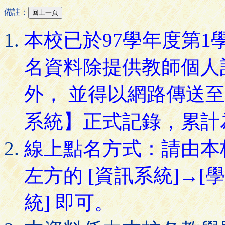
備註：
本校已於97學年度第
名資料除提供教師個人
外， 並得以網路傳送
系統】正式記錄，累計
線上點名方式：請由本
左方的 [資訊系統]→[
統] 即可。