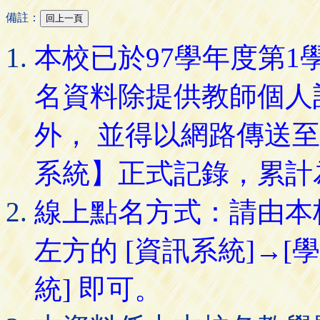
備註：
本校已於97學年度第
名資料除提供教師個人
外， 並得以網路傳送
系統】正式記錄，累計
線上點名方式：請由本
左方的 [資訊系統]→[
統] 即可。