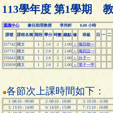
113學年度 第1學期
通識中心
兼任助理教授 李尚軒 8.00 小時
課號
課程名稱
階段
學分
時數
鐘點
修
班級
日
一
二
337742
國文
1
2.0
2
2.00
攜四能一
△
337711
國文
1
2.0
2
2.00
攜四設一
△
335043
國文
1
2.0
2
2.00
分子一
△
335059
國文
1
2.0
2
2.00
電子一甲
△
各節次上課時間如下：
1: 08:10 - 09:00
2: 09:10 - 10:00
3: 10:10 - 11:00
5: 13:10 - 14:00
6: 14:10 - 15:00
7: 15:10 - 16:00