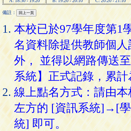
A: 18:30 - 19:20
B: 19:20 - 20:10
C: 20:20 - 21:10
備註：
本校已於97學年度第
名資料除提供教師個人
外， 並得以網路傳送
系統】正式記錄，累計
線上點名方式：請由本
左方的 [資訊系統]→[
統] 即可。