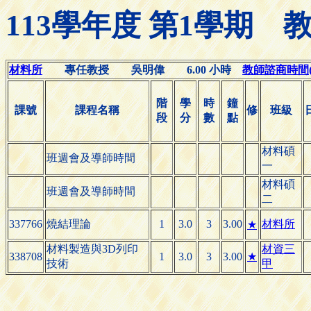
113學年度 第1學期
材料所
專任教授 吳明偉 6.00 小時
教師諮商時間(Off
階
學
時
鐘
課號
課程名稱
修
班級
段
分
數
點
材料碩
班週會及導師時間
一
材料碩
班週會及導師時間
二
337766
燒結理論
1
3.0
3
3.00
材料所
★
材料製造與3D列印
材資三
338708
1
3.0
3
3.00
★
技術
甲