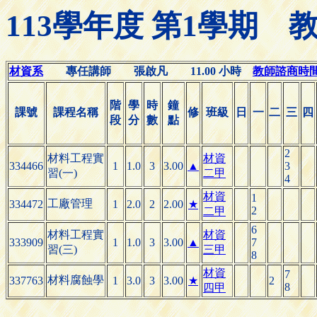
113學年度 第1學期
材資系
專任講師 張啟凡 11.00 小時
教師諮商時間(Of
階
學
時
鐘
課號
課程名稱
修
班級
日
一
二
三
四
段
分
數
點
2
材料工程實
材資
334466
1
1.0
3
3.00
▲
3
習(一)
二甲
4
材資
1
工廠管理
334472
1
2.0
2
2.00
★
2
二甲
6
材料工程實
材資
333909
1
1.0
3
3.00
▲
7
習(三)
三甲
8
材資
7
材料腐蝕學
337763
1
3.0
3
3.00
★
2
8
四甲