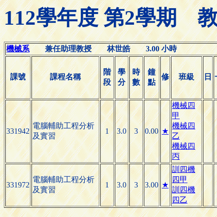
112學年度 第2學期
機械系
兼任助理教授 林世皓 3.00 小時
階
學
時
鐘
課號
課程名稱
修
班級
日
段
分
數
點
機械四
甲
電腦輔助工程分析
機械四
331942
1
3.0
3
0.00
★
及實習
乙
機械四
丙
訓四機
電腦輔助工程分析
四甲
331972
1
3.0
3
3.00
★
及實習
訓四機
四乙